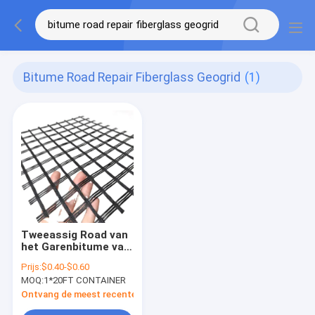
Bitume Road Repair Fiberglass Geogrid
(1)
Tweeassig Road van
het Garenbitume van
Glasvezelgeogrid
Prijs:
$0.40-$0.60
Reparatie Alkali
MOQ:
1*20FT CONTAINER
Bestand Versterkend
Netwerk
Ontvang de meest recente Prijs