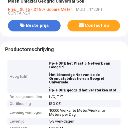
Mesh Uniaxial Geogrid Universal Soil
Prijs：$0.16 - $1.80/ Square Meter
MOQ：1*20FT
CONTAINER
Beste prijs
Contact nu
Productomschrijving
Pp-HDPE het Plastic Netwerk van
Geogrid
,
Het éénassige Net van de de
Hoog licht
Grondstabilisatie van Geogrid
Universele
,
Pp-HDPE geogrid het versterken stof
Betalingscondities
L/C, T/T
Certificering
ISO CE
10000 Vierkante Meter/Vierkante
Levering vermogen
Meters per Dag
Levertijd
5-8 werkdagen