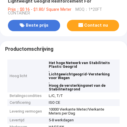
Lightweight Geogrid Reinforcement For
Prijs：$0.16 - $1.80/ Square Meter
MOQ：1*20FT
CONTAINER
Beste prijs
Contact nu
Productomschrijving
Het hoge Netwerk van Stabiliteits
Plastic Geogrid
,
Lichtgewichtgeogrid-Versterking
Hoog licht
voor Wegen
,
Hoog de versterkingsnet van de
Stabiliteitsgrond
Betalingscondities
L/C, T/T
Certificering
ISO CE
10000 Vierkante Meter/Vierkante
Levering vermogen
Meters per Dag
Levertijd
5-8 werkdagen
Merknaam
HASSAN