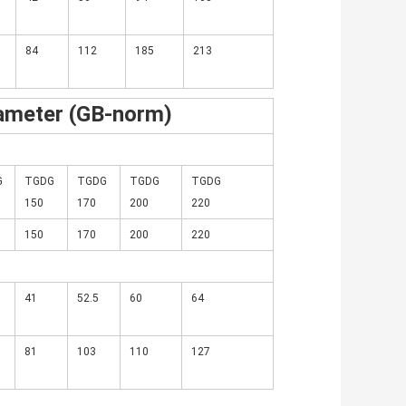
84
112
185
213
rameter (GB-norm)
G
TGDG
TGDG
TGDG
TGDG
150
170
200
220
150
170
200
220
41
52.5
60
64
81
103
110
127