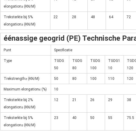
elongation≥ (KN/M)
Treksterkte bij 5%
22
28
48
64
72
elongation≥ (KN/M)
éénassige geogrid (PE) Technische Pa
Punt
Specificatie
Type
TGDG
TGDG
TGDG
TGDG1
TGD
50
80
100
10
120
Trekstrength≥ (KN/M)
50
80
100
110
120
Maximum elongation≤ (%)
10
Treksterkte bij 2%
12
21
26
29
38
elongation≥ (KN/M)
Treksterkte bij 5%
23
40
50
55
75.5
elongation≥ (KN/M)