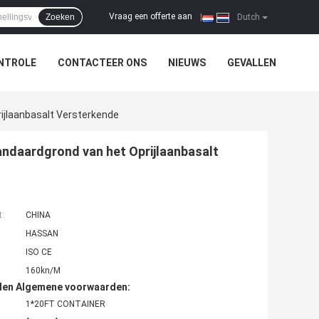
Vraag een offerte aan
Zoeken
|
Dutch
NTROLE
CONTACTEER ONS
NIEUWS
GEVALLEN
ijlaanbasalt Versterkende
andaardgrond van het Oprijlaanbasalt
t:
CHINA
HASSAN
ISO CE
160kn/M
den Algemene voorwaarden:
1*20FT CONTAINER