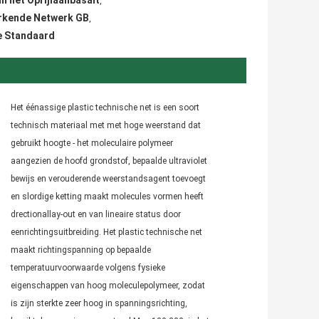
n het Oprijlaanbasalt
,
erkende Netwerk GB
,
de Standaard
Het éénassige plastic technische net is een soort 
technisch materiaal met met hoge weerstand dat
gebruikt hoogte - het moleculaire polymeer 
aangezien de hoofd grondstof, bepaalde ultraviolet 
bewijs en verouderende weerstandsagent toevoegt 
en slordige ketting maakt molecules vormen heeft 
drectionallay-out en van lineaire status door 
eenrichtingsuitbreiding. Het plastic technische net 
maakt richtingspanning op bepaalde 
temperatuurvoorwaarde volgens fysieke 
eigenschappen van hoog moleculepolymeer, zodat 
is zijn sterkte zeer hoog in spanningsrichting, 