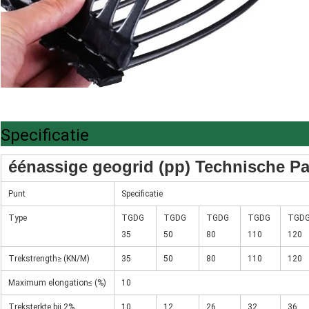
Specificatie
éénassige geogrid (pp) Technische P
Punt
Specificatie
Type
TGDG
TGDG
TGDG
TGDG
TGD
35
50
80
110
120
Trekstrength≥ (KN/M)
35
50
80
110
120
Maximum elongation≤ (%)
10
Treksterkte bij 2%
10
12
26
32
36