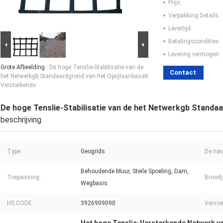
Prijs:
Verpakking Details:
Levertijd:
Betalingscondities:
Levering vermogen:
Grote Afbeelding :
De hoge Tenslie-Stabilisatie van de
Contact
het Netwerkgb Standaardgrond van het Oprijlaanbasalt
Versterkende
De hoge Tenslie-Stabilisatie van de het Netwerkgb Standaa
beschrijving
Type:
Geogrids
De nav
Behoudende Muur, Steile Spoeling, Dam,
Toepassing:
Broodj
Wegbasis
HS CODE:
3926909090
Vervoe