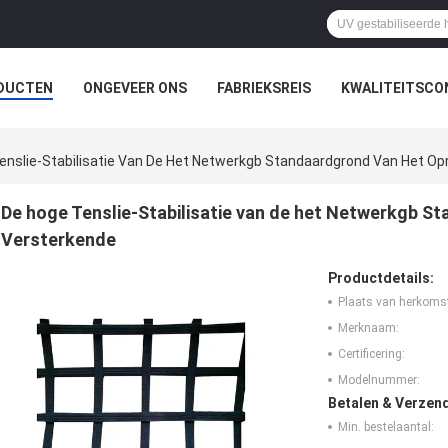
DUCTEN
ONGEVEER ONS
FABRIEKSREIS
KWALITEITSCO
enslie-Stabilisatie Van De Het Netwerkgb Standaardgrond Van Het Opr
De hoge Tenslie-Stabilisatie van de het Netwerkgb St
Versterkende
Productdetails:
Plaats van herkoms
Merknaam:
Certificering:
Modelnummer:
Betalen & Verzen
Min. bestelaantal: