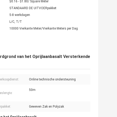
$0.16 - $1.80/ Square Meter
STANDAARD DE UITVOERpakket
5-8 werkdagen
L/C, T/T
10000 Vierkante Meter/Vierkante Meters per Dag
rdgrond van het Oprijlaanbasalt Versterkende
erkoopdienst:
Online technische ondersteuning
50m
eslengte:
rpakket:
Geweven Zak en Polyzak