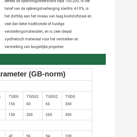
bereikt de spanningsweerstand Mpa 100-200, is het 
tarief van de opbrengstverlenging slechts 4-10%, is 
het dichtbij aan het niveau van laag koolstofstaal en 
veel dan beter traditionele of huidige 
versterkingsmaterialen, en is zeer ideaal 
synthetisch materiaal voor het versterken en 
versterking van burgerlijke projecten.
arameter (GB-norm)
G
TGDG
TGDG2
TGDG2
TGDG
150
00
60
300
150
200
260
300
42
56
94
108