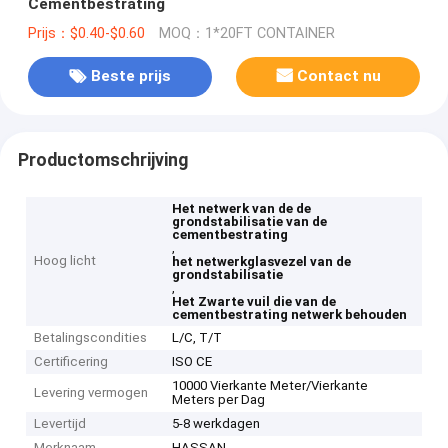
Cementbestrating
Prijs：$0.40-$0.60
MOQ：1*20FT CONTAINER
Beste prijs
Contact nu
Productomschrijving
Het netwerk van de de
grondstabilisatie van de
cementbestrating
,
Hoog licht
het netwerkglasvezel van de
grondstabilisatie
,
Het Zwarte vuil die van de
cementbestrating netwerk behouden
Betalingscondities
L/C, T/T
Certificering
ISO CE
10000 Vierkante Meter/Vierkante
Levering vermogen
Meters per Dag
Levertijd
5-8 werkdagen
Merknaam
HASSAN