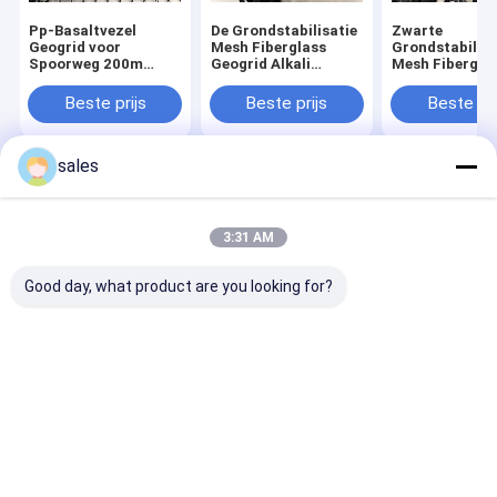
Pp-Basaltvezel
De Grondstabilisatie
Zwarte
Geogrid voor
Mesh Fiberglass
Grondstabilisa
Spoorweg 200m
Geogrid Alkali
Mesh Fibergla
Alkali Bestand
Resistant van de
Geogrid voor
cementbestrating
Cementbestra
Beste prijs
Beste prijs
Beste pri
sales
Thuis
Ongeveer
Contacteer
Desktop
ons
ons
Site
Sitemap
Privacy Policy
3:31 AM
Kwaliteit
HDPE de Voering van Geomembrane
China
Fabriek.Copyright © 2026 Shandong Hassan New Materials Co.,Ltd.
Good day, what product are you looking for?
All Rights Reserved.
Huis
Producten
Ongeveer ons