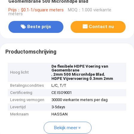
Geomembrane 500 Micronhdpe Blad
Prijs：$0.1-1/square meters
MOQ：1.000 vierkante
meters
Beste prijs
Contact nu
Productomschrijving
De flexibele HDPE Voering van
Geomembrane
Hoog licht
,
,
2mm 500 Micronhdpe Blad
HDPE Vijvervoering 0.3mm 2mm
Betalingscondities
L/C, T/T
Certificering
CE ISO9001
Levering vermogen
30000 vierkante meters per dag
Levertijd
3-5days
Merknaam
HASSAN
Bekijk meer