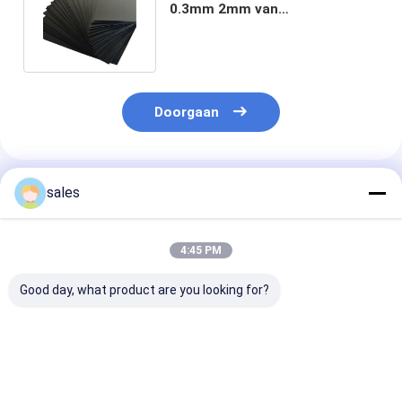
0.3mm 2mm van
Geomembrane 500 Micronhdpe
Blad
Doorgaan
Geadviseerde Producten
sales
4:45 PM
Good day, what product are you looking for?
Waterdichte barrière
HDPE-
Lekbestendige
HDPE-
geomembraanvoering
HDPE-
geomembraanvoering
voor
geomembraanv