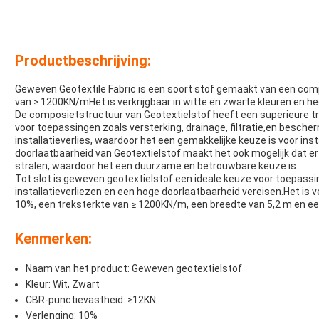
Productbeschrijving:
Geweven Geotextile Fabric is een soort stof gemaakt van een com
van ≥ 1200KN/mHet is verkrijgbaar in witte en zwarte kleuren en h
De composietstructuur van Geotextielstof heeft een superieure t
voor toepassingen zoals versterking, drainage, filtratie,en besch
installatieverlies, waardoor het een gemakkelijke keuze is voor inst
doorlaatbaarheid van Geotextielstof maakt het ook mogelijk dat er
stralen, waardoor het een duurzame en betrouwbare keuze is.
Tot slot is geweven geotextielstof een ideale keuze voor toepassi
installatieverliezen en een hoge doorlaatbaarheid vereisen.Het is v
10%, een treksterkte van ≥ 1200KN/m, een breedte van 5,2 m en e
Kenmerken:
Naam van het product: Geweven geotextielstof
Kleur: Wit, Zwart
CBR-punctievastheid: ≥12KN
Verlenging: 10%