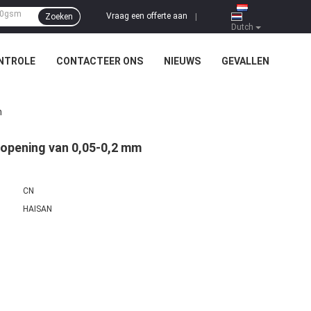
Vraag een offerte aan
Zoeken
|
Dutch
NTROLE
CONTACTEER ONS
NIEUWS
GEVALLEN
m
 opening van 0,05-0,2 mm
CN
HAISAN