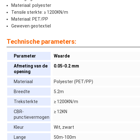
Materiaal: polyester
Tensile sterkte: ≥ 1200KN/m
Materiaal: PET/PP
Geweven geotextiel
Technische parameters:
Parameter
Waarde
Afmeting van de
0.05-0.2 mm
opening
Materiaal
Polyester (PET/PP)
Breedte
5.2m
Treksterkte
≥ 1200KN/m
CBR-
≥ 12KN
punctievermogen
Kleur
Wit, zwart
Lange
50m-100m