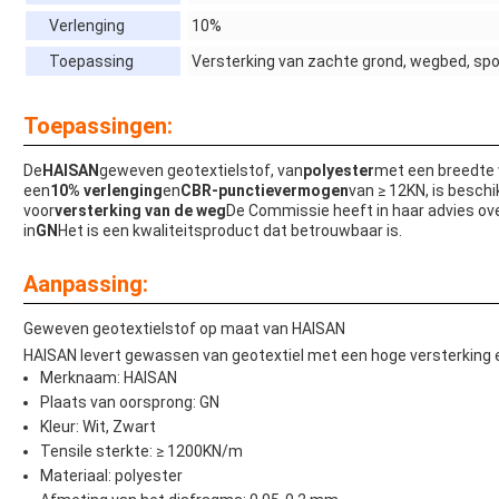
Verlenging
10%
Toepassing
Versterking van zachte grond, wegbed, spo
Toepassingen:
De
HAISAN
geweven geotextielstof, van
polyester
met een breedte
een
10% verlenging
en
CBR-punctievermogen
van ≥ 12KN, is beschi
voor
versterking van de weg
De Commissie heeft in haar advies ov
in
GN
Het is een kwaliteitsproduct dat betrouwbaar is.
Aanpassing:
Geweven geotextielstof op maat van HAISAN
HAISAN levert gewassen van geotextiel met een hoge versterking en
Merknaam: HAISAN
Plaats van oorsprong: GN
Kleur: Wit, Zwart
Tensile sterkte: ≥ 1200KN/m
Materiaal: polyester