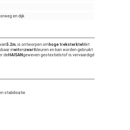
orweg en dijk
 van
5.2m
, is ontworpen om
hoge treksterkte
Met
kbaar in
wit
en
zwart
kleuren en kan worden gebruikt
er de
HAISAN
geweven geotextielstof is vervaardigd
 stabilisatie.