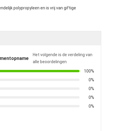
elijk polypropyleen en is vrij van giftige
Het volgende is de verdeling van
omentopname
alle beoordelingen
100%
0%
0%
0%
0%