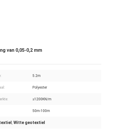
ing van 0,05-0,2 mm
:
5.2m
aal:
Polyester
erkte:
≥1200KN/m
50m-100m
extiel
Witte geotextiel
,