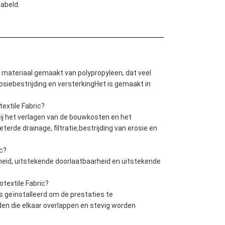
abeld.
 materiaal gemaakt van polypropyleen, dat veel
Erosiebestrijding en versterkingHet is gemaakt in
extile Fabric?
bij het verlagen van de bouwkosten en het
terde drainage, filtratie,bestrijding van erosie en
c?
eid, uitstekende doorlaatbaarheid en uitstekende
otextile Fabric?
 is geïnstalleerd om de prestaties te
n die elkaar overlappen en stevig worden