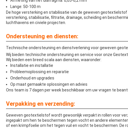
Afmeting van het diafragma: 0,05-0,2 mm
Lange: 50-100 m
De hoge versterking en stabilisatie van de geweven geotextielstof
versterking, stabilisatie, filtratie, drainage, scheiding en bescher
luchthavens en civiele projecten.
Ondersteuning en diensten:
Technische ondersteuning en dienstverlening voor geweven geote
Wij bieden technische ondersteuning en service voor onze Geotexti
Wij bieden een breed scala aan diensten, waaronder:
Installatie en installatie
Probleemoplossing en reparatie
Onderhoud en upgrades
Op maat gemaakte oplossingen en advies
Ons team is 7 dagen per week beschikbaar om uw vragen te beant
Verpakking en verzending:
Geweven geotextielstof wordt gewoonlijk verpakt in rollen voor ve
ingepakt om hen te beschermen tegen vocht en andere elementenD
of een krimpfoelie om het tegen vuil en vocht te beschermen. De r