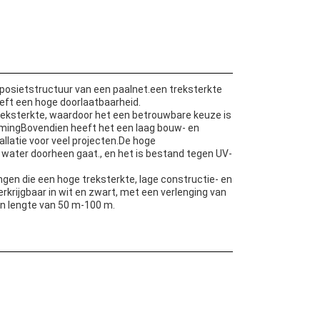
posietstructuur van een paalnet.een treksterkte
eeft een hoge doorlaatbaarheid.
reksterkte, waardoor het een betrouwbare keuze is
ermingBovendien heeft het een laag bouw- en
allatie voor veel projecten.De hoge
 water doorheen gaat., en het is bestand tegen UV-
ngen die een hoge treksterkte, lage constructie- en
erkrijgbaar in wit en zwart, met een verlenging van
en lengte van 50 m-100 m.