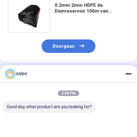
0.2mm 2mm HDPE de
Damreservoir 100m van
Geomembrane per Broodje
binnen 12m Breedte
Doorgaan
Geadviseerde Producten
sales
2:58 PM
Good day, what product are you looking for?
Waterdichte barrière
HDPE-
Lekbestendige