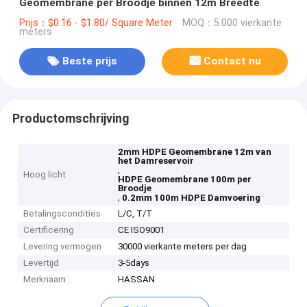
Geomembrane per Broodje binnen 12m Breedte
Prijs：$0.16 - $1.80/ Square Meter
MOQ：5.000 vierkante
meters
Beste prijs
Contact nu
Productomschrijving
2mm HDPE Geomembrane 12m van
het Damreservoir
,
Hoog licht
HDPE Geomembrane 100m per
Broodje
,
0.2mm 100m HDPE Damvoering
Betalingscondities
L/C, T/T
Certificering
CE ISO9001
Levering vermogen
30000 vierkante meters per dag
Levertijd
3-5days
Merknaam
HASSAN