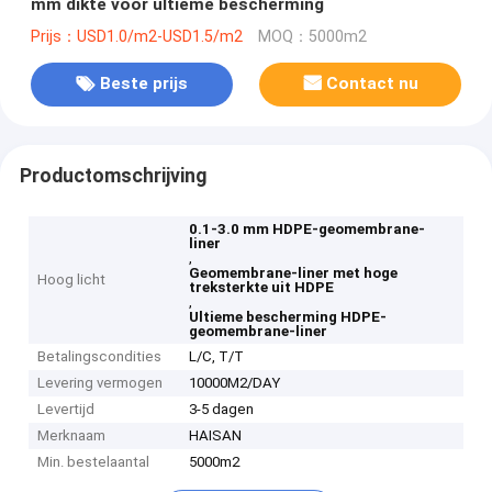
mm dikte voor ultieme bescherming
Prijs：USD1.0/m2-USD1.5/m2
MOQ：5000m2
Beste prijs
Contact nu
Productomschrijving
0.1-3.0 mm HDPE-geomembrane-
liner
,
Geomembrane-liner met hoge
Hoog licht
treksterkte uit HDPE
,
Ultieme bescherming HDPE-
geomembrane-liner
Betalingscondities
L/C, T/T
Levering vermogen
10000M2/DAY
Levertijd
3-5 dagen
Merknaam
HAISAN
Min. bestelaantal
5000m2